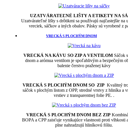
UZATVÁRATEĽNÉ LIŠTY A ETIKETY NA S
Uzatvárateľné lišty s drôtikmi sa používajú najčastejšie na 
vreciek, sáčkov a iných obalov. Pásky sú vyrobené z p
VRECKÁ S PLOCHÝM DNOM
VRECKÁ NA KÁVU SO ZIP A VENTILOM
Sáčok 
dnom a arómua ventilom je spoľahlivým a bezpečným o
balenie čerstvo praženej kávy
VRECKÁ S PLOCHÝM DNOM SO ZIP
Kvalitný tro
sáčok s plochým listom z OPP, stredné vrstvy z hliníka a 
vrstiev z transparentnej folie PE. .
VRECKÁ S PLOCHÝM DNOM BEZ ZIP
Kombinác
BOPA a CPP zaisťuje vynikajúce vlastnosti proti vlhkosti a
plne nahradzujú hliníkovú fóliu.