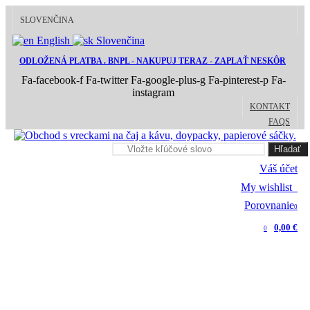
SLOVENČINA
English
Slovenčina
ODLOŽENÁ PLATBA . BNPL - NAKUPUJ TERAZ - ZAPLAŤ NESKÔR
Fa-facebook-f
Fa-twitter
Fa-google-plus-g
Fa-pinterest-p
Fa-
instagram
KONTAKT
FAQS
Hľadať
Váš účet
My wishlist
0
Porovnanie
0
0,00 €
0