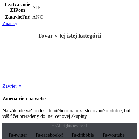
Uzatváranie
NIE
ZIPom
Zataviteľné
ÁNO
Značky
Tovar v tej istej kategórii
Zavrieť ×
Zmena cien na webe
Na základe vášho dosiahnutého obratu za sledované obdobie, bol
váš účet preradený do inej cenovej skupiny.
© All rights reserved
Fa-twitter
Fa-facebook-f
Fa-dribbble
Fa-youtube