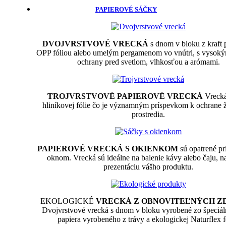
PAPIEROVÉ SÁČKY
DVOJVRSTVOVÉ VRECKÁ
s dnom v bloku z kraft p
OPP fóliou alebo umelým pergamenom vo vnútri, s vysok
ochrany pred svetlom, vlhkosťou a arómami.
TROJVRSTVOVÉ PAPIEROVÉ VRECKÁ
Vrecká
hliníkovej fólie čo je významným príspevkom k ochrane 
prostredia.
PAPIEROVÉ VRECKÁ S OKIENKOM
sú opatrené p
oknom. Vrecká sú ideálne na balenie kávy alebo čaju, n
prezentáciu vášho produktu.
EKOLOGICKÉ
VRECKÁ Z OBNOVITEĽNÝCH Z
Dvojvrstvové vrecká s dnom v bloku vyrobené zo špeciál
papiera vyrobeného z trávy a ekologickej Naturflex f