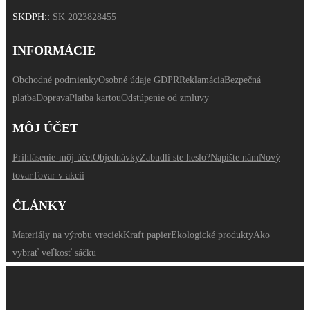
SKDPH:
:
SK 2023828455
INFORMÁCIE
Obchodné podmienky
Osobné údaje GDPR
Reklamácia
Bezpečná
platba
Doprava
Platba kartou
Odstúpenie od zmluvy
MÔJ ÚČET
Prihlásenie-môj účet
Objednávky
Zabudli ste heslo?
Napíšte nám
Nový
tovar
Tovar v akcii
ČLÁNKY
Materiály na výrobu vreciek
Kraft papier
Ekologické produkty
Ako
vybrať veľkosť sáčku