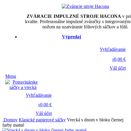
ZVÁRACIE IMPULZNÉ STROJE HACONA
v pr
kvalite. Profesionálne impulzné zváračky s integrovaným
nožom na uzatváranie fóliových sáčkov a fólií.
Výpredaj
Vyhľadávanie
0,00 €
0
Váš účet
Menu
Vyhľadávanie
0,00 €
0
Váš účet
Domov
Klasické papierové sáčky
Vrecká s dnom v bloku čiernej
farby matné