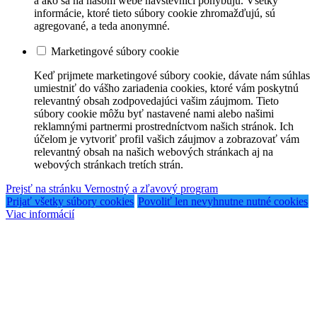
a ako sa na našom webe návštevníci pohybujú. Všetky
informácie, ktoré tieto súbory cookie zhromažďujú, sú
agregované, a teda anonymné.
Marketingové súbory cookie
Keď prijmete marketingové súbory cookie, dávate nám súhlas
umiestniť do vášho zariadenia cookies, ktoré vám poskytnú
relevantný obsah zodpovedajúci vašim záujmom. Tieto
súbory cookie môžu byť nastavené nami alebo našimi
reklamnými partnermi prostredníctvom našich stránok. Ich
účelom je vytvoriť profil vašich záujmov a zobrazovať vám
relevantný obsah na našich webových stránkach aj na
webových stránkach tretích strán.
Prejsť na stránku Vernostný a zľavový program
Prijať všetky súbory cookies
Povoliť len nevyhnutne nutné cookies
Viac informácií