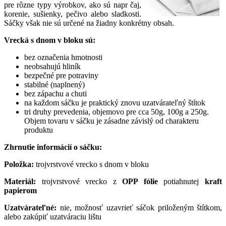
pre rôzne typy výrobkov, ako sú napr čaj,
korenie, sušienky, pečivo alebo sladkosti.
Sáčky však nie sú určené na žiadny konkrétny obsah.
Vrecká s dnom v bloku sú:
bez označenia hmotnosti
neobsahujú hliník
bezpečné pre potraviny
stabilné (naplnený)
bez zápachu a chuti
na každom sáčku je praktický znovu uzatvárateľný štítok
tri druhy prevedenia, objemovo pre cca 50g, 100g a 250g.
Objem tovaru v sáčku je zásadne závislý od charakteru
produktu
Zhrnutie informácií o sáčku:
Položka:
trojvrstvové vrecko s dnom v bloku
Materiál:
trojvrstvové vrecko z
OPP fólie
potiahnutej
kraft
papierom
Uzatvárateľné:
nie, možnosť uzavrieť sáčok priloženým štítkom,
alebo zakúpiť uzatváraciu lištu