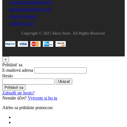
VRÁTENIE OBJEDNÁVKY
HISTÓRIA OBJEDNÁVOK
MAPA STRÁNKY
NAPÍŠTE NÁM
Copyright © 2021 Akira Store. All Rights Reserved.
×
Prihlásiť sa
E-mailová adresa
Heslo
Ukázať
Prihlásiť sa
Zabudli ste heslo?
Nemáte účet?
Vytvorte si ho tu
Alebo sa prihláste pomocou: