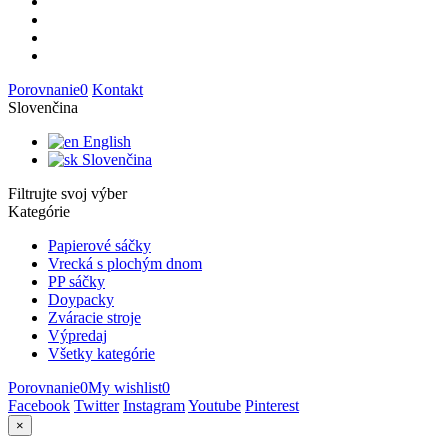
Porovnanie
0
Kontakt
Slovenčina
English
Slovenčina
Filtrujte svoj výber
Kategórie
Papierové sáčky
Vrecká s plochým dnom
PP sáčky
Doypacky
Zváracie stroje
Výpredaj
Všetky kategórie
Porovnanie
0
My wishlist
0
Facebook
Twitter
Instagram
Youtube
Pinterest
×