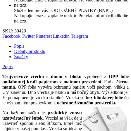
Služba len pre vás - ODLOŽENÉ PLATBY (BNPL)
Nakupujte teraz a zaplatíte neskôr. Pre viac informácií kliknite
na text.
SKU:
30420
Facebook
Twitter
Pinterest
Linkedin
Telegram
Popis
Detaily produktu
Značky
Popis
Trojvrstvové vrecko s dnom v bloku
vyrobené z
OPP fólie
potiahnutej kraft papierom v matnom prevedení
. Farba
čierna
matná
. OPP fólia vytvára ochrannú bariéru voči pachom, vlhku a
UV žiareniu. Dno vrecka je bloku a má bočný ohyb. Výsledkom je,
že po naplnení je vrecko stabilné. Vrecká sú
bez hliníkovej fólie
čo
je významným príspevkom k
ochrane životného prostredia.
Na každom sáčku je
praktický znovu
uzatvárateľný štítok
. Vrecká sa však dajú
uzavrieť sponou alebo štítkom, ktoré tiež
nájdete v našej ponuke.. Vrecká sú ideálne