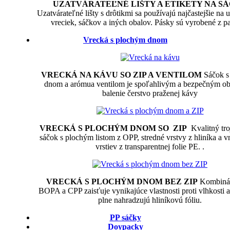
UZATVÁRATEĽNÉ LIŠTY A ETIKETY NA S
Uzatvárateľné lišty s drôtikmi sa používajú najčastejšie na 
vreciek, sáčkov a iných obalov. Pásky sú vyrobené z pa
Vrecká s plochým dnom
VRECKÁ NA KÁVU SO ZIP A VENTILOM
Sáčok s
dnom a arómua ventilom je spoľahlivým a bezpečným o
balenie čerstvo praženej kávy
VRECKÁ S PLOCHÝM DNOM SO ZIP
Kvalitný tro
sáčok s plochým listom z OPP, stredné vrstvy z hliníka a 
vrstiev z transparentnej folie PE. .
VRECKÁ S PLOCHÝM DNOM BEZ ZIP
Kombináci
BOPA a CPP zaisťuje vynikajúce vlastnosti proti vlhkosti a
plne nahradzujú hliníkovú fóliu.
PP sáčky
Doypacky