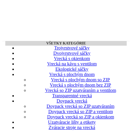
VŠETKY KATEGÓRIE
Trojvrstvové sáčky
Dvojvrstvové sáčky
Vrecká s okienkom
Vrecká na kávu s ventilom
Ekologické sáčky
Vrecká s plochým dnom
Vrecká s plochým dnom so ZIP
Vrecká s plochým dnom bez ZIP
Vrecká so ZIP uzatváraním a ventilom
Transparentné vrecká
Doypack vrecká
Doypack vrecká so ZIP uzatváraním
Doypack vrecká so ZIP a ventilom
Doypack vrecká so ZIP a okienkom
Uzatváracie lišty a etikety
Zváracie stroje na vrecká