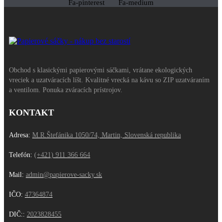
Fa-pinterest
Fa-medium
Obchod s klasickými papierovými sáčkami, vrátane ekologických
vreciek a uzatváracích líšt. Kvalitné vrecká na kávu so ZIP uzatváraním
a ventilom. Ponuka zváracích prístrojov.
KONTAKT
Adresa:
M.R.Štefánika 1050/74, Martin, Slovenská republika
Telefón:
(+421) 911 366 664
Mail:
admin@papierove-sacky.sk
IČO:
47364874
DIČ:
:
2023828455