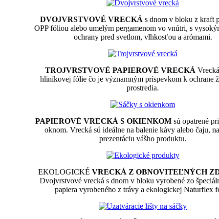
DVOJVRSTVOVÉ VRECKÁ
s dnom v bloku z kraft p
OPP fóliou alebo umelým pergamenom vo vnútri, s vysok
ochrany pred svetlom, vlhkosťou a arómami.
TROJVRSTVOVÉ PAPIEROVÉ VRECKÁ
Vrecká
hliníkovej fólie čo je významným príspevkom k ochrane 
prostredia.
PAPIEROVÉ VRECKÁ S OKIENKOM
sú opatrené p
oknom. Vrecká sú ideálne na balenie kávy alebo čaju, na
prezentáciu vášho produktu.
EKOLOGICKÉ
VRECKÁ Z OBNOVITEĽNÝCH Z
Dvojvrstvové vrecká s dnom v bloku vyrobené zo špeciál
papiera vyrobeného z trávy a ekologickej Naturflex fó