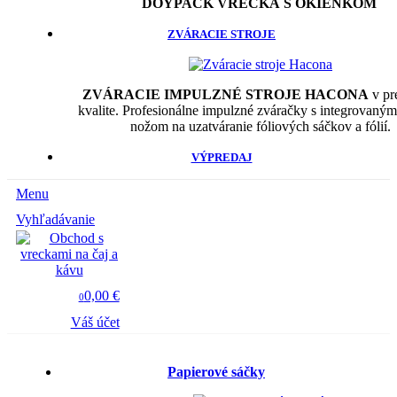
DOYPACK VRECKÁ S OKIENKOM
ZVÁRACIE STROJE
ZVÁRACIE IMPULZNÉ STROJE HACONA
v pr
kvalite. Profesionálne impulzné zváračky s integrovaný
nožom na uzatváranie fóliových sáčkov a fólií.
VÝPREDAJ
Menu
Vyhľadávanie
0,00 €
0
Váš účet
Papierové sáčky