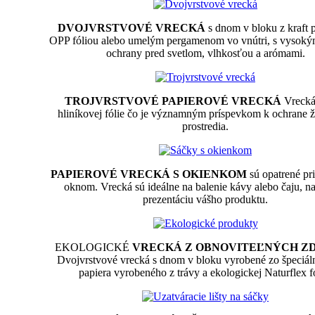
DVOJVRSTVOVÉ VRECKÁ
s dnom v bloku z kraft p
OPP fóliou alebo umelým pergamenom vo vnútri, s vysok
ochrany pred svetlom, vlhkosťou a arómami.
TROJVRSTVOVÉ PAPIEROVÉ VRECKÁ
Vrecká
hliníkovej fólie čo je významným príspevkom k ochrane 
prostredia.
PAPIEROVÉ VRECKÁ S OKIENKOM
sú opatrené p
oknom. Vrecká sú ideálne na balenie kávy alebo čaju, na
prezentáciu vášho produktu.
EKOLOGICKÉ
VRECKÁ Z OBNOVITEĽNÝCH Z
Dvojvrstvové vrecká s dnom v bloku vyrobené zo špeciál
papiera vyrobeného z trávy a ekologickej Naturflex fó