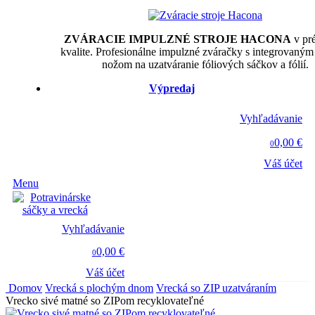
ZVÁRACIE IMPULZNÉ STROJE HACONA
v pr
kvalite. Profesionálne impulzné zváračky s integrovaným
nožom na uzatváranie fóliových sáčkov a fólií.
Výpredaj
Vyhľadávanie
0,00 €
0
Váš účet
Menu
Vyhľadávanie
0,00 €
0
Váš účet
Domov
Vrecká s plochým dnom
Vrecká so ZIP uzatváraním
Vrecko sivé matné so ZIPom recyklovateľné