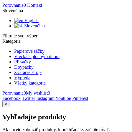
Porovnanie
0
Kontakt
Slovenčina
English
Slovenčina
Filtrujte svoj výber
Kategórie
Papierové sáčky
Vrecká s plochým dnom
PP sáčky
Doypacky
Zváracie stroje
Výpredaj
Všetky kategórie
Porovnanie
0
My wishlist
0
Facebook
Twitter
Instagram
Youtube
Pinterest
×
Vyhľadajte produkty
Ak chcete zobraziť produkty, ktoré hľadáte, začnite písať.