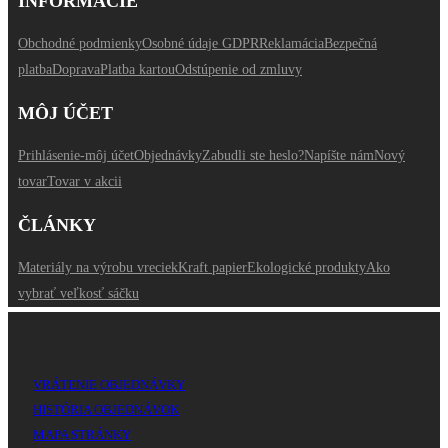
INFORMÁCIE
Obchodné podmienky
Osobné údaje GDPR
Reklamácia
Bezpečná
platba
Doprava
Platba kartou
Odstúpenie od zmluvy
MÔJ ÚČET
Prihlásenie-môj účet
Objednávky
Zabudli ste heslo?
Napíšte nám
Nový
tovar
Tovar v akcii
ČLÁNKY
Materiály na výrobu vreciek
Kraft papier
Ekologické produkty
Ako
vybrať veľkosť sáčku
VRÁTENIE OBJEDNÁVKY
HISTÓRIA OBJEDNÁVOK
MAPA STRÁNKY