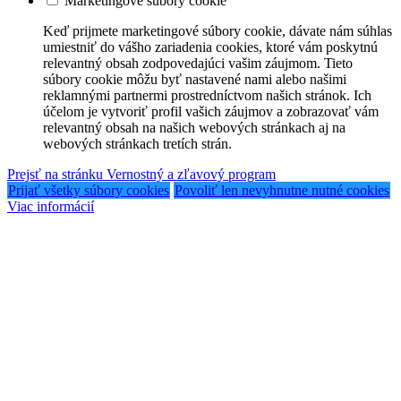
Marketingové súbory cookie
Keď prijmete marketingové súbory cookie, dávate nám súhlas
umiestniť do vášho zariadenia cookies, ktoré vám poskytnú
relevantný obsah zodpovedajúci vašim záujmom. Tieto
súbory cookie môžu byť nastavené nami alebo našimi
reklamnými partnermi prostredníctvom našich stránok. Ich
účelom je vytvoriť profil vašich záujmov a zobrazovať vám
relevantný obsah na našich webových stránkach aj na
webových stránkach tretích strán.
Prejsť na stránku Vernostný a zľavový program
Prijať všetky súbory cookies
Povoliť len nevyhnutne nutné cookies
Viac informácií