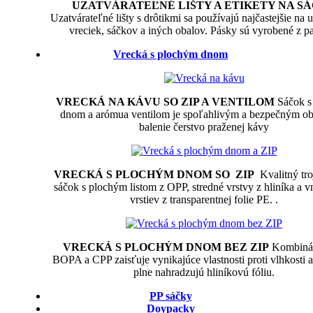
UZATVÁRATEĽNÉ LIŠTY A ETIKETY NA S
Uzatvárateľné lišty s drôtikmi sa používajú najčastejšie na 
vreciek, sáčkov a iných obalov. Pásky sú vyrobené z pa
Vrecká s plochým dnom
VRECKÁ NA KÁVU SO ZIP A VENTILOM
Sáčok s
dnom a arómua ventilom je spoľahlivým a bezpečným o
balenie čerstvo praženej kávy
VRECKÁ S PLOCHÝM DNOM SO ZIP
Kvalitný tro
sáčok s plochým listom z OPP, stredné vrstvy z hliníka a 
vrstiev z transparentnej folie PE. .
VRECKÁ S PLOCHÝM DNOM BEZ ZIP
Kombináci
BOPA a CPP zaisťuje vynikajúce vlastnosti proti vlhkosti a
plne nahradzujú hliníkovú fóliu.
PP sáčky
Doypacky