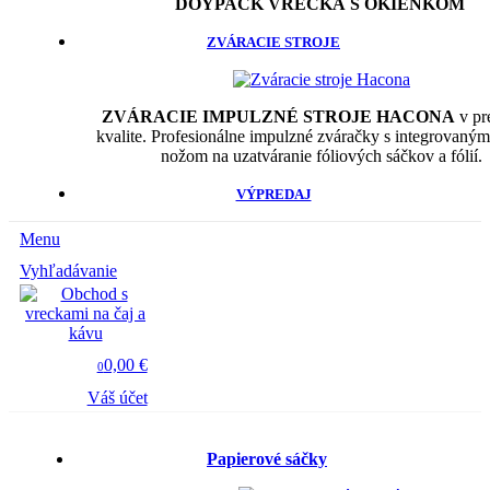
DOYPACK VRECKÁ S OKIENKOM
ZVÁRACIE STROJE
ZVÁRACIE IMPULZNÉ STROJE HACONA
v pr
kvalite. Profesionálne impulzné zváračky s integrovaný
nožom na uzatváranie fóliových sáčkov a fólií.
VÝPREDAJ
Menu
Vyhľadávanie
0,00 €
0
Váš účet
Papierové sáčky