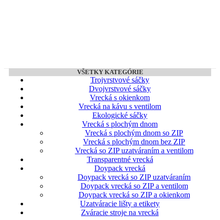
VŠETKY KATEGÓRIE
Trojvrstvové sáčky
Dvojvrstvové sáčky
Vrecká s okienkom
Vrecká na kávu s ventilom
Ekologické sáčky
Vrecká s plochým dnom
Vrecká s plochým dnom so ZIP
Vrecká s plochým dnom bez ZIP
Vrecká so ZIP uzatváraním a ventilom
Transparentné vrecká
Doypack vrecká
Doypack vrecká so ZIP uzatváraním
Doypack vrecká so ZIP a ventilom
Doypack vrecká so ZIP a okienkom
Uzatváracie lišty a etikety
Zváracie stroje na vrecká