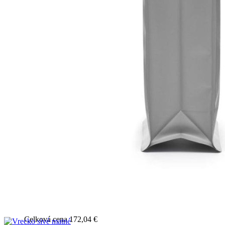
Celková cena 45,76 €
UŠETRÍTE 0,00 €
200 kusov
0,44 € /1ks
Celková cena 88,77 €
UŠETRÍTE 2,75 €
300 kusov
0,43 € /1ks
Celková cena 130,40 €
UŠETRÍTE 6,86 €
400 kusov
0,43 € /1ks
Celková cena 172,04 €