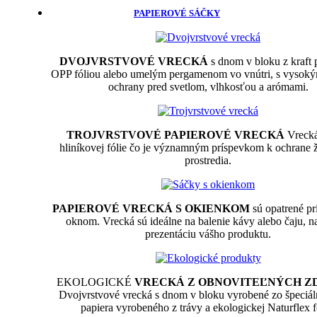
PAPIEROVÉ SÁČKY
DVOJVRSTVOVÉ VRECKÁ
s dnom v bloku z kraft p
OPP fóliou alebo umelým pergamenom vo vnútri, s vysok
ochrany pred svetlom, vlhkosťou a arómami.
TROJVRSTVOVÉ PAPIEROVÉ VRECKÁ
Vrecká
hliníkovej fólie čo je významným príspevkom k ochrane 
prostredia.
PAPIEROVÉ VRECKÁ S OKIENKOM
sú opatrené p
oknom. Vrecká sú ideálne na balenie kávy alebo čaju, n
prezentáciu vášho produktu.
EKOLOGICKÉ
VRECKÁ Z OBNOVITEĽNÝCH Z
Dvojvrstvové vrecká s dnom v bloku vyrobené zo špeciál
papiera vyrobeného z trávy a ekologickej Naturflex f