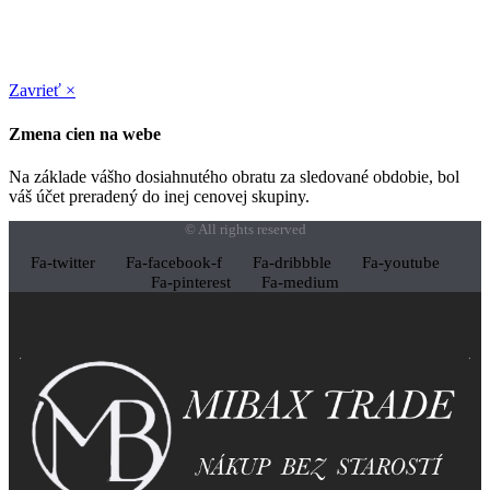
Zavrieť ×
Zmena cien na webe
Na základe vášho dosiahnutého obratu za sledované obdobie, bol
váš účet preradený do inej cenovej skupiny.
© All rights reserved
Fa-twitter
Fa-facebook-f
Fa-dribbble
Fa-youtube
Fa-pinterest
Fa-medium