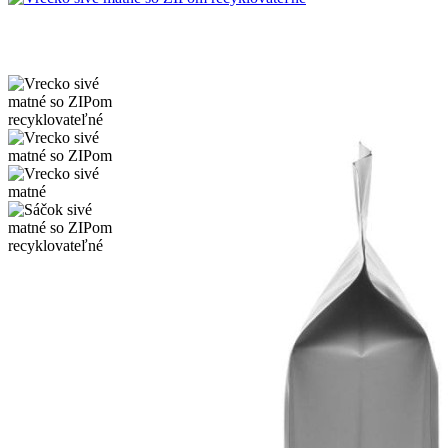
-0,00 €
Klikni na zväčšenie
Vrecko sivé matné so ZIPom recyklovateľné
0,46 €
0,46 €
S DPH
Kliknite na požadované množstvo a vyberte si svoju zľavu!
100 kusov
0,46 € /1ks