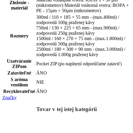
Zloženie -
(mikrometrov) Materiál vnútorná vrstva: BOPA +
materiál
PE - 15µm + 50µm (mikrometrov)
300ml / 110 × 185 + 55 mm - (max.400ml) /
zodpovedá 100g praženej kávy
750ml / 130 × 225 + 65 mm - (max.900ml) /
zodpovedá 250g praženej kávy
Rozmery
1500ml / 160 × 270 + 75 mm - (max.1.800ml) /
zodpovedá 500g praženej kávy
2500ml / 180 × 300 + 90 mm - (max.3.000ml) /
zodpovedá 1.000g praženej kávy
Uzatváranie
Pocket ZIP (po naplnení odporúčame zataviť)
ZIPom
Zataviteľné
ÁNO
S aróma
NIE
ventilom
Recyklovateľné
ÁNO
Značky
Tovar v tej istej kategórii