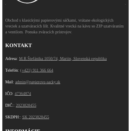
Obchod s klasickými papierovými sáčkami, vrátane ekologických
vreciek a uzatváracích líšt. Kvalitné vrecká na kávu so ZIP uzatváraním
a ventilom. Ponuka zváracích prístrojov.
KONTAKT
Adresa:
M.R.Štefánika 1050/74, Martin, Slovenská republika
Telefón:
(+421) 911 366 664
Mail:
admin@papierove-sacky.sk
IČO:
47364874
DIČ:
:
2023828455
SKDPH:
:
SK 2023828455