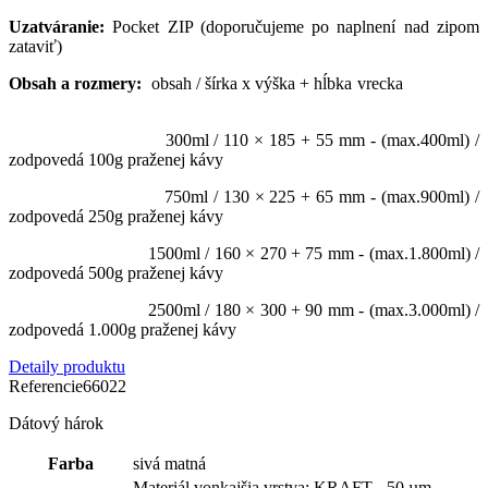
Uzatváranie:
Pocket ZIP (doporučujeme po naplnení nad zipom
zataviť)
Obsah a rozmery:
obsah / šírka x výška + hĺbka vrecka
300ml / 110 × 185 + 55 mm - (max.400ml) /
zodpovedá 100g praženej kávy
750ml / 130 × 225 + 65 mm - (max.900ml) /
zodpovedá 250g praženej kávy
1500ml / 160 × 270 + 75 mm - (max.1.800ml) /
zodpovedá 500g praženej kávy
2500ml / 180 × 300 + 90 mm - (max.3.000ml) /
zodpovedá 1.000g praženej kávy
Detaily produktu
Referencie
66022
Dátový hárok
Farba
sivá matná
Materiál vonkajšia vrstva: KRAFT - 50 µm