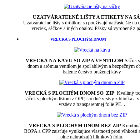
UZATVÁRATEĽNÉ LIŠTY A ETIKETY NA S
Uzatvárateľné lišty s drôtikmi sa používajú najčastejšie na 
vreciek, sáčkov a iných obalov. Pásky sú vyrobené z p
VRECKÁ S PLOCHÝM DNOM
VRECKÁ NA KÁVU SO ZIP A VENTILOM
Sáčok 
dnom a arómua ventilom je spoľahlivým a bezpečným o
balenie čerstvo praženej kávy
VRECKÁ S PLOCHÝM DNOM SO ZIP
Kvalitný tro
sáčok s plochým listom z OPP, stredné vrstvy z hliníka a 
vrstiev z transparentnej folie PE. .
VRECKÁ S PLOCHÝM DNOM BEZ ZIP
Kombinác
BOPA a CPP zaisťuje vynikajúce vlastnosti proti vlhkosti a
plne nahradzujú hliníkovú fóliu.