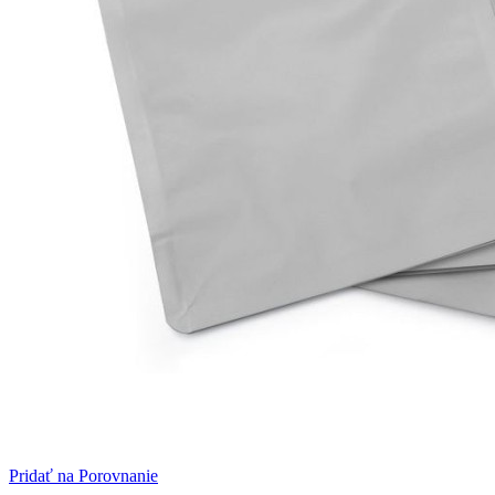
250 g / 130 × 225 + 65 mm
500 g / 160 × 270 + 75 mm
1000g / 180 × 300 + 90 mm
Množstevné zľavy
Množstvo
Jednotková cena
Ušetríte
100
0,46 €
0,00 €
200
0,44 €
2,75 €
300
0,43 €
6,86 €
400
0,43 €
10,98 €
500
0,42 €
18,30 €
1000
0,41 €
45,76 €
Minimálne množstvo objednávky produktu je 100.
Dodávame max. do 5 pracovných dní
-
+
Do košíka
Pridať na Porovnanie