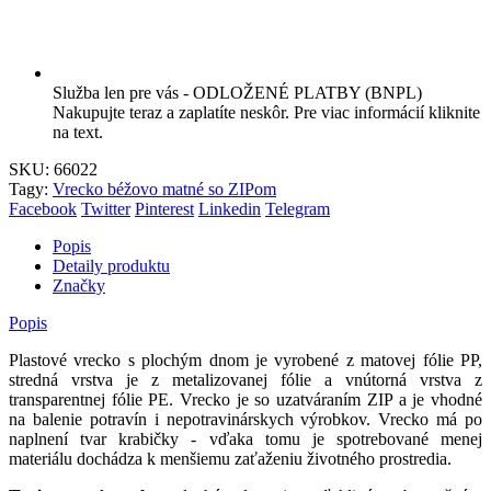
Služba len pre vás - ODLOŽENÉ PLATBY (BNPL)
Nakupujte teraz a zaplatíte neskôr. Pre viac informácií kliknite
na text.
SKU:
66022
Tagy:
Vrecko béžovo matné so ZIPom
Facebook
Twitter
Pinterest
Linkedin
Telegram
Popis
Detaily produktu
Značky
Popis
Plastové vrecko s plochým dnom je vyrobené z matovej fólie PP,
stredná vrstva je z metalizovanej fólie a vnútorná vrstva z
transparentnej fólie PE. Vrecko je so uzatváraním ZIP a je vhodné
na balenie potravín i nepotravinárskych výrobkov. Vrecko má po
naplnení tvar krabičky - vďaka tomu je spotrebované menej
materiálu dochádza k menšiemu zaťaženiu životného prostredia.