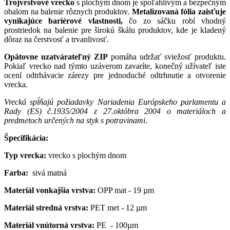
Trojvrstvové vrecko
s plochým dnom je spoľahlivým a bezpečným
obalom na balenie rôznych produktov.
Metalizovaná fólia zaisťuje
vynikajúce bariérové vlastnosti,
čo zo sáčku robí vhodný
prostriedok na balenie pre širokú škálu produktov, kde je kladený
dôraz na čerstvosť a trvanlivosť.
Opätovne uzatvárateľný ZIP
pomáha udržať sviežosť produktu.
Pokiaľ vrecko nad týmto uzáverom zavaríte, konečný užívateľ iste
ocení odtrhávacie zárezy pre jednoduché odtrhnutie a otvorenie
vrecka.
Vrecká spĺňajú požiadavky Nariadenia Európskeho parlamentu a
Rady (ES) č.1935/2004 z 27.októbra 2004 o materiáloch a
predmetoch určených na styk s potravinami.
Špecifikácia:
Typ vrecka:
vrecko s plochým dnom
Farba:
sivá matná
Materiál vonkajšia vrstva:
OPP mat - 19 µm
Materiál stredná vrstva:
PET met - 12 µm
Materiál vnútorná vrstva:
PE
- 100µm