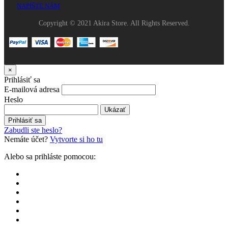
NAPÍŠTE NÁM
Copyright © 2021 Akira Store. All Rights Reserved.
×
Prihlásiť sa
E-mailová adresa
Heslo
Ukázať
Prihlásiť sa
Zabudli ste heslo?
Nemáte účet?
Vytvorte si ho tu
Alebo sa prihláste pomocou: