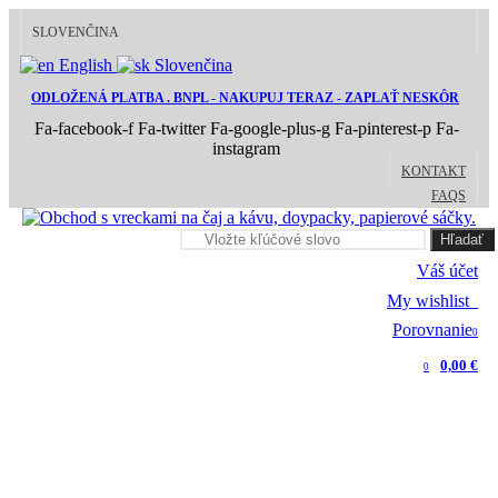
SLOVENČINA
English
Slovenčina
ODLOŽENÁ PLATBA . BNPL - NAKUPUJ TERAZ - ZAPLAŤ NESKÔR
Fa-facebook-f
Fa-twitter
Fa-google-plus-g
Fa-pinterest-p
Fa-
instagram
KONTAKT
FAQS
Hľadať
Váš účet
My wishlist
0
Porovnanie
0
0,00 €
0