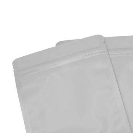
UŠETRÍTE 10,98 €
500 kusov
0,42 € /1ks
Celková cena 210,48 €
UŠETRÍTE 18,30 €
1000 kusov
0,41 € /1ks
Celková cena 411,80 €
UŠETRÍTE 45,76 €
Dodávame do 2 - 7 dní
trojvrstvový sáčok
s plochým dnom
Veľkosť sáčku
100 g / 110 × 185 + 55 mm